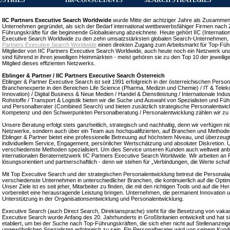
USTRIES
HR-CONSULTANTS
SEARCH STRATEGIES
IIC Partners Executive Search Worldwide
wurde Mitte der achtziger Jahre als Zusamme
Unternehmen gegründet, als sich der Bedarf international wettbewerbsfähiger Firmen nach Zug
Führungskräfte für die beginnende Globalisierung abzeichnete. Heute gehört IIC (Internatio
Executive Search Worldwide zu den zehn umsatzstärksten globalen Search-Unternehmen, m
Partners Executive Search Worldwide
einen direkten Zugang zum Arbeitsmarkt für Top-Führ
Mitglieder von IIC Partners Executive Search Worldwide, auch heute noch ein Netzwerk u
sind führend in ihren jeweiligen Heimmärkten - meist gehören sie zu den Top 10 der jeweilige
Mitglied dieses effizienten Netzwerks.
Eblinger & Partner / IIC Partners Executive Search Österreich
Eblinger & Partner Executive Search ist seit 1991 erfolgreich in der österreichischen Person
Branchenexperte in den Bereichen Life Science (Pharma, Medizin und Chemie) / IT & Telek
Innovation) / Digital Business & Neue Medien / Handel & Dienstleistung / Internationale Indu
Rohstoffe / Transport & Logistik bieten wir die Suche und Auswahl von Spezialisten und Fü
und Personalberater (Combined Search) und bieten zusätzlich strategische Personalentwic
Kompetenz und den Schwerpunkten Personalberatung / Personalentwicklung zählen wir zu 
Unsere Beratung erfolgt stets ganzheitlich, strategisch und nachhaltig, denn wir verfügen n
Netzwerke, sondern auch über ein Team aus hochqualifizierten, auf Branchen und Methoden
Eblinger & Partner bietet eine professionelle Betreuung auf höchstem Niveau, und überzeu
individuellem Service, Engagement, persönlicher Wertschätzung und absoluter Diskretion.
verschiedenste Methoden spezialisiert. Um dies Service unseren Kunden auch weltweit anbi
internationalen Beraternetzwerk IIC Partners Executive Search Worldwide. Wir arbeiten an
lösungsorientiert und partnerschaftlich - denn wir stehen für „Verbindungen, die Werte schaf
Mit Top Executive Search und der strategischen Personalentwicklung betreut die Personalag
verschiedenste Unternehmen in unterschiedlicher Branchen, die kontinuierlich auf die Opti
Unser Ziele ist es seit jeher, Mitarbeiter zu finden, die mit den richtigen Tools und auf di
vorbereitet eine herausragende Leistung bringen. Unternehmen, die permanent Innovation
Unterstützung in der Organisationsentwicklung und Personalentwicklung.
Executive Search (auch Direct Search, Direktansprache) steht für die Besetzung von vak
Executive Search wurde Anfang des 20. Jahrhunderts in Großbritanien entwickelt und hat si
etabliert, um bei der Suche nach Top-Führungskräften, die sich eher nicht auf Stellenanze
ungewöhnlichen Spezialisten erfolgreich zu sein. Ein Personalberater wird von seinem Kund