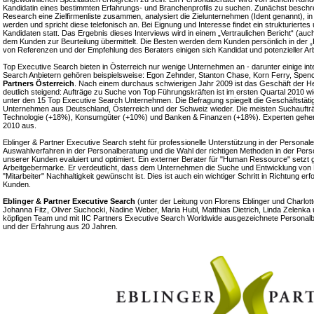
Kandidatin eines bestimmten Erfahrungs- und Branchenprofils zu suchen. Zunächst beschreibt
Research eine Zielfirmenliste zusammen, analysiert die Zielunternehmen (Ident genannt), i
werden und spricht diese telefonisch an. Bei Eignung und Interesse findet ein strukturiert
Kandidaten statt. Das Ergebnis dieses Interviews wird in einem „Vertraulichen Bericht“ (au
dem Kunden zur Beurteilung übermittelt. Die Besten werden dem Kunden persönlich in der „
von Referenzen und der Empfehlung des Beraters einigen sich Kandidat und potenzieller Ar
Top Executive Search bieten in Österreich nur wenige Unternehmen an - darunter einige in
Search Anbietern gehören beispielsweise: Egon Zehnder, Stanton Chase, Korn Ferry, Spen
Partners Österreich
. Nach einem durchaus schwierigen Jahr 2009 ist das Geschäft der He
deutlich steigend: Aufträge zu Suche von Top Führungskräften ist im ersten Quartal 2010 wi
unter den 15 Top Executive Search Unternehmen. Die Befragung spiegelt die Geschäftstäti
Unternehmen aus Deutschland, Österreich und der Schweiz wieder. Die meisten Suchaufträ
Technologie (+18%), Konsumgüter (+10%) und Banken & Finanzen (+18%). Experten gehen 
2010 aus.
Eblinger & Partner Executive Search steht für professionelle Unterstützung in der Personal
Auswahlverfahren in der Personalberatung und die Wahl der richtigen Methoden in der Per
unserer Kunden evaluiert und optimiert. Ein externer Berater für "Human Ressource" setzt g
Arbeitgebermarke. Er verdeutlicht, dass dem Unternehmen die Suche und Entwicklung von M
"Mitarbeiter" Nachhaltigkeit gewünscht ist. Dies ist auch ein wichtiger Schritt in Richtung e
Kunden.
Eblinger & Partner Executive Search
(unter der Leitung von Florens Eblinger und Charlott
Johanna Fitz, Oliver Suchocki, Nadine Weber, Maria Hubl, Matthias Dietrich, Linda Zelenka u
köpfigen Team und mit IIC Partners Executive Search Worldwide ausgezeichnete Persona
und der Erfahrung aus 20 Jahren.