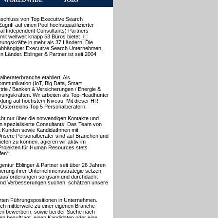
WORLDWIDE
JOBS
nschluss von Top Executive Search
riff auf einen Pool höchstqualifizierter
nal Independent Consultants) Partners
it weltweit knapp 53 Büros bietet
IIC
ungskräfte in mehr als 37 Ländern. Die
nabhängiger Executive Search Unternehmen,
n Länder. Eblinger & Partner ist seit 2004
alberaterbranche etabliert. Als
ommunikation (IoT, Big Data, Smart
strie / Banken & Versicherungen / Energie &
hrungskräften. Wir arbeiten als Top-Headhunter
klung auf höchstem Niveau. Mit dieser HR-
Österreichs Top 5 Personalberatern.
icht nur über die notwendigen Kontakte und
 spezialisierte Consultants. Das Team von
gt Kunden sowie KandidatInnen mit
 Unsere Personalberater sind auf Branchen und
eten zu können, agieren wir aktiv im
 Projekten für Human Resources stets
fen“.
entur Eblinger & Partner seit über 26 Jahren
mierung ihrer Unternehmensstrategie setzen.
e Herausforderungen sorgsam und durchdacht
 und Verbesserungen suchen, schätzen unsere
anten Führungspositionen in Unternehmen.
ch mittlerweile zu einer eigenen Branche
igen bewerbern, sowie bei der Suche nach
en beauftragt, einen Kandidaten oder eine